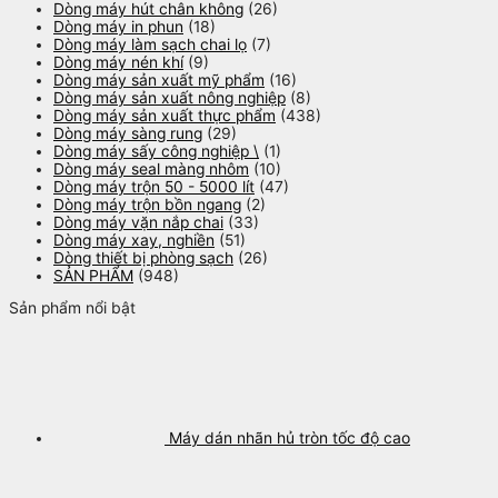
Dòng máy hút chân không
(26)
Dòng máy in phun
(18)
Dòng máy làm sạch chai lọ
(7)
Dòng máy nén khí
(9)
Dòng máy sản xuất mỹ phẩm
(16)
Dòng máy sản xuất nông nghiệp
(8)
Dòng máy sản xuất thực phẩm
(438)
Dòng máy sàng rung
(29)
Dòng máy sấy công nghiệp \
(1)
Dòng máy seal màng nhôm
(10)
Dòng máy trộn 50 - 5000 lít
(47)
Dòng máy trộn bồn ngang
(2)
Dòng máy vặn nắp chai
(33)
Dòng máy xay, nghiền
(51)
Dòng thiết bị phòng sạch
(26)
SẢN PHẨM
(948)
Sản phẩm nổi bật
Máy dán nhãn hủ tròn tốc độ cao