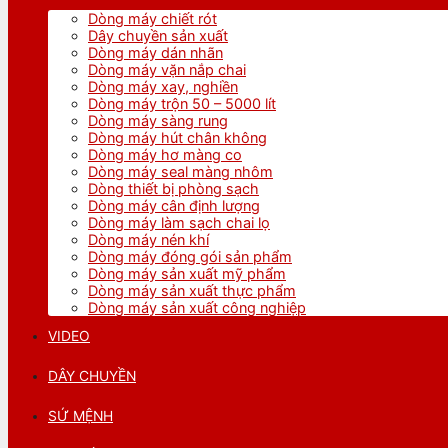
Dòng máy chiết rót
Dây chuyền sản xuất
Dòng máy dán nhãn
Dòng máy vặn nắp chai
Dòng máy xay, nghiền
Dòng máy trộn 50 – 5000 lít
Dòng máy sàng rung
Dòng máy hút chân không
Dòng máy hơ màng co
Dòng máy seal màng nhôm
Dòng thiết bị phòng sạch
Dòng máy cân định lượng
Dòng máy làm sạch chai lọ
Dòng máy nén khí
Dòng máy đóng gói sản phẩm
Dòng máy sản xuất mỹ phẩm
Dòng máy sản xuất thực phẩm
Dòng máy sản xuất công nghiệp
VIDEO
DÂY CHUYỀN
SỨ MỆNH