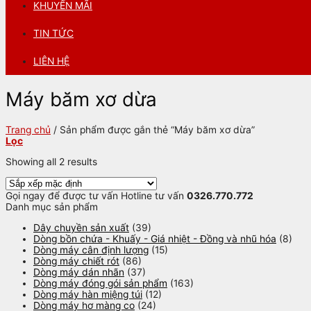
KHUYẾN MÃI
TIN TỨC
LIÊN HỆ
Máy băm xơ dừa
Trang chủ
/
Sản phẩm được gắn thẻ “Máy băm xơ dừa”
Lọc
Showing all 2 results
Gọi ngay để được tư vấn
Hotline tư vấn
0326.770.772
Danh mục sản phẩm
Dây chuyền sản xuất
(39)
Dòng bồn chứa - Khuấy - Giá nhiệt - Đồng và nhũ hóa
(8)
Dòng máy cân định lượng
(15)
Dòng máy chiết rót
(86)
Dòng máy dán nhãn
(37)
Dòng máy đóng gói sản phẩm
(163)
Dòng máy hàn miệng túi
(12)
Dòng máy hơ màng co
(24)