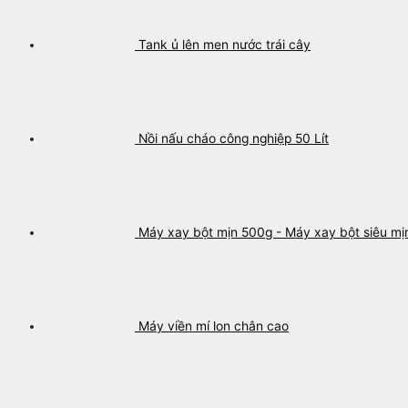
Tank ủ lên men nước trái cây
Nồi nấu cháo công nghiệp 50 Lít
Máy xay bột mịn 500g - Máy xay bột siêu mị
Máy viền mí lon chân cao