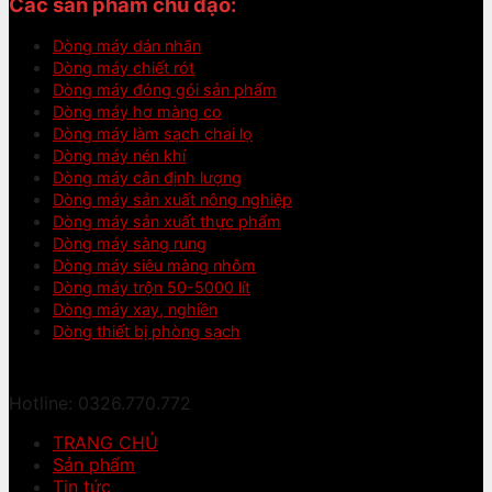
Các sản phẩm chủ đạo:
Dòng máy dán nhãn
Dòng máy chiết rót
Dòng máy đóng gói sản phẩm
Dòng máy hơ màng co
Dòng máy làm sạch chai lọ
Dòng máy nén khí
Dòng máy cân định lượng
Dòng máy sản xuất nông nghiệp
Dòng máy sản xuất thực phẩm
Dòng máy sàng rung
Dòng máy siêu màng nhôm
Dòng máy trộn 50-5000 lít
Dòng máy xay, nghiền
Dòng thiết bị phòng sạch
Hotline: 0326.770.772
TRANG CHỦ
Sản phẩm
Tin tức