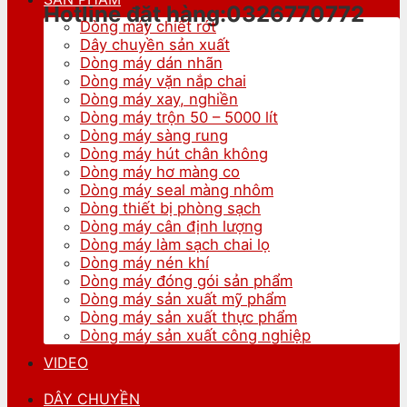
Hotline đặt hàng:0326770772
Dòng máy chiết rót
Dây chuyền sản xuất
Dòng máy dán nhãn
Dòng máy vặn nắp chai
Dòng máy xay, nghiền
Dòng máy trộn 50 – 5000 lít
Dòng máy sàng rung
Dòng máy hút chân không
Dòng máy hơ màng co
Dòng máy seal màng nhôm
Dòng thiết bị phòng sạch
Dòng máy cân định lượng
Dòng máy làm sạch chai lọ
Dòng máy nén khí
Dòng máy đóng gói sản phẩm
Dòng máy sản xuất mỹ phẩm
Dòng máy sản xuất thực phẩm
Dòng máy sản xuất công nghiệp
VIDEO
DÂY CHUYỀN