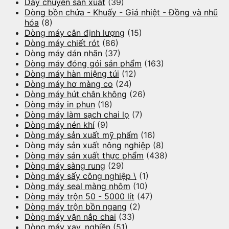
Dây chuyền sản xuất
(39)
Dòng bồn chứa - Khuấy - Giá nhiệt - Đồng và nhũ
hóa
(8)
Dòng máy cân định lượng
(15)
Dòng máy chiết rót
(86)
Dòng máy dán nhãn
(37)
Dòng máy đóng gói sản phẩm
(163)
Dòng máy hàn miệng túi
(12)
Dòng máy hơ màng co
(24)
Dòng máy hút chân không
(26)
Dòng máy in phun
(18)
Dòng máy làm sạch chai lọ
(7)
Dòng máy nén khí
(9)
Dòng máy sản xuất mỹ phẩm
(16)
Dòng máy sản xuất nông nghiệp
(8)
Dòng máy sản xuất thực phẩm
(438)
Dòng máy sàng rung
(29)
Dòng máy sấy công nghiệp \
(1)
Dòng máy seal màng nhôm
(10)
Dòng máy trộn 50 - 5000 lít
(47)
Dòng máy trộn bồn ngang
(2)
Dòng máy vặn nắp chai
(33)
Dòng máy xay, nghiền
(51)