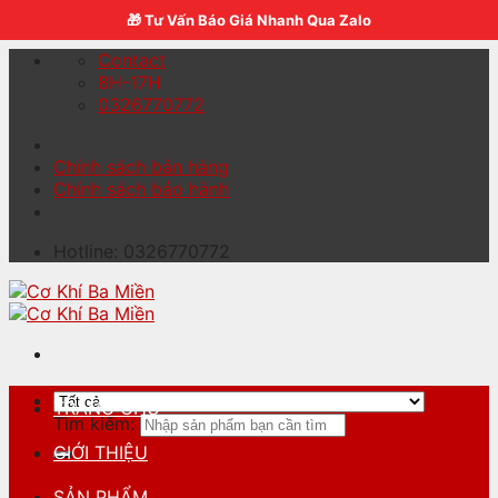
Skip to content
🎁 Tư Vấn Báo Giá Nhanh Qua Zalo
Contact
8H-17H
0326770772
Chính sách bán hàng
Chính sách bảo hành
Hotline: 0326770772
TRANG CHỦ
Tìm kiếm:
GIỚI THIỆU
SẢN PHẨM