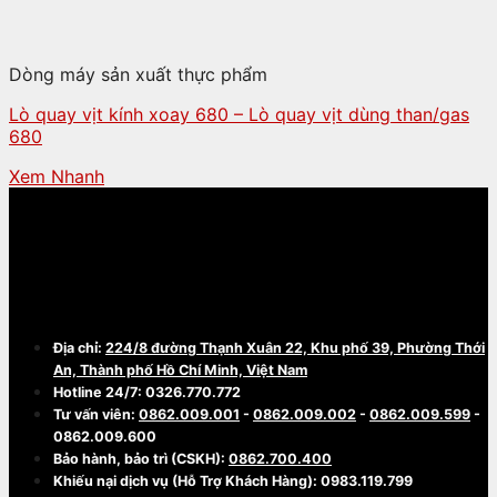
Dòng máy sản xuất thực phẩm
Lò quay vịt kính xoay 680 – Lò quay vịt dùng than/gas
680
Xem Nhanh
CÔNG TY TNHH THƯƠNG MẠI - CHẾ TẠO
MÁY BA MIỀN
Địa chỉ:
224/8 đường Thạnh Xuân 22, Khu phố 39, Phường Thới
An, Thành phố Hồ Chí Minh, Việt Nam
Hotline 24/7: 0326.770.772
Tư vấn viên:
0862.009.001
-
0862.009.002
-
0862.009.599
-
0862.009.600
Bảo hành, bảo trì (CSKH):
0862.700.400
Khiếu nại dịch vụ (Hỗ Trợ Khách Hàng): 0983.119.799