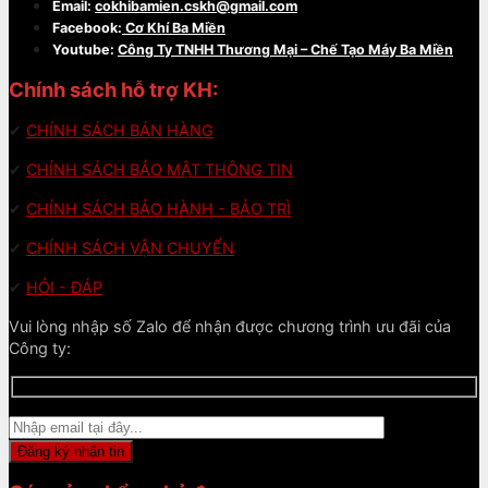
Email:
cokhibamien.cskh@gmail.com
Facebook:
Cơ Khí Ba Miền
Youtube:
Công Ty TNHH Thương Mại – Chế Tạo Máy Ba Miền
Chính sách hỗ trợ KH:
✔
CHÍNH SÁCH BÁN HÀNG
✔
CHÍNH SÁCH BẢO MẬT THÔNG TIN
✔
CHÍNH SÁCH BẢO HÀNH - BẢO TRÌ
✔
CHÍNH SÁCH VẬN CHUYỂN
✔
HỎI - ĐÁP
Vui lòng nhập số Zalo để nhận được chương trình ưu đãi của
Công ty: