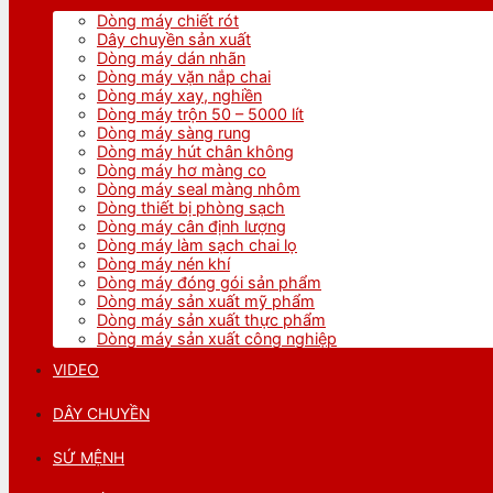
Dòng máy chiết rót
Dây chuyền sản xuất
Dòng máy dán nhãn
Dòng máy vặn nắp chai
Dòng máy xay, nghiền
Dòng máy trộn 50 – 5000 lít
Dòng máy sàng rung
Dòng máy hút chân không
Dòng máy hơ màng co
Dòng máy seal màng nhôm
Dòng thiết bị phòng sạch
Dòng máy cân định lượng
Dòng máy làm sạch chai lọ
Dòng máy nén khí
Dòng máy đóng gói sản phẩm
Dòng máy sản xuất mỹ phẩm
Dòng máy sản xuất thực phẩm
Dòng máy sản xuất công nghiệp
VIDEO
DÂY CHUYỀN
SỨ MỆNH