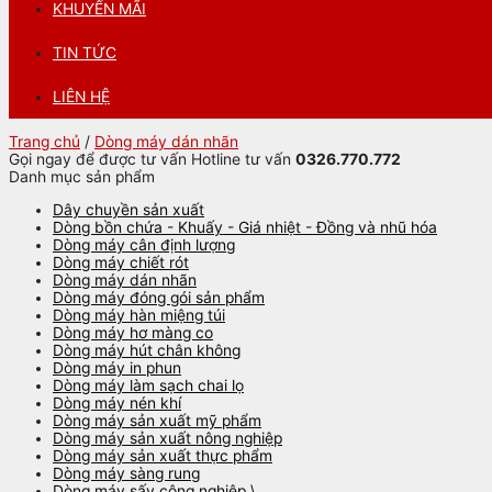
KHUYẾN MÃI
TIN TỨC
LIÊN HỆ
Trang chủ
/
Dòng máy dán nhãn
Gọi ngay để được tư vấn
Hotline tư vấn
0326.770.772
Danh mục sản phẩm
Dây chuyền sản xuất
Dòng bồn chứa - Khuấy - Giá nhiệt - Đồng và nhũ hóa
Dòng máy cân định lượng
Dòng máy chiết rót
Dòng máy dán nhãn
Dòng máy đóng gói sản phẩm
Dòng máy hàn miệng túi
Dòng máy hơ màng co
Dòng máy hút chân không
Dòng máy in phun
Dòng máy làm sạch chai lọ
Dòng máy nén khí
Dòng máy sản xuất mỹ phẩm
Dòng máy sản xuất nông nghiệp
Dòng máy sản xuất thực phẩm
Dòng máy sàng rung
Dòng máy sấy công nghiệp \