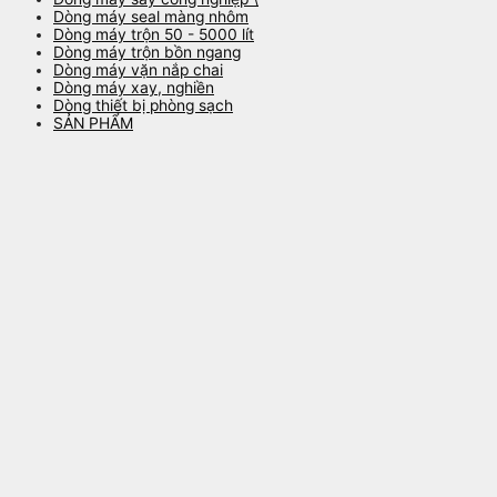
Dòng máy seal màng nhôm
Dòng máy trộn 50 - 5000 lít
Dòng máy trộn bồn ngang
Dòng máy vặn nắp chai
Dòng máy xay, nghiền
Dòng thiết bị phòng sạch
SẢN PHẨM